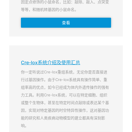
因定点修饰的小鼠命名，比如：敲除、敲入、点突变
等等，和随机转基因的小鼠命名。
查看
Cre-lox系统介绍及使用汇总
你一定听说过Cre-lox重组系统，无论你是否直接进
行过基因操作。由于Cre-lox系统具有操作简单、重
组率高的优点，如今已经成为体内外遗传操作的强有
力工具。利用Cre-lox系统，可以在特定细胞、组织
或整个生物体，甚至在特定时间点敲除或表达某个基
因，实现对特定基因的时空特异性操作，这对基因功
能的研究和人类疾病动物模型的建立都具有深刻影
响。