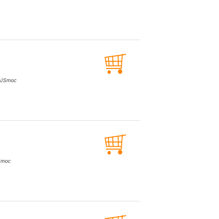
)
Smoc
Smoc