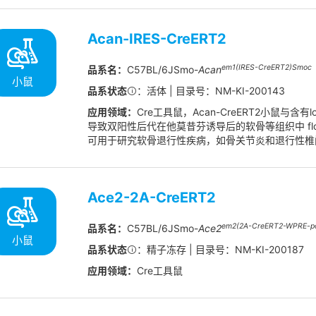
Acan-IRES-CreERT2
em1(IRES-CreERT2)Smoc
品系名：
C57BL/6JSmo-
Acan
小鼠
品系状态
：活体 | 目录号：NM-KI-200143
应用领域：
Cre工具鼠，Acan-CreERT2小鼠与含
导致双阳性后代在他莫昔芬诱导后的软骨等组织中 fl
可用于研究软骨退行性疾病，如骨关节炎和退行性椎
Ace2-2A-CreERT2
em2(2A-CreERT2-WPRE-p
品系名：
C57BL/6JSmo-
Ace2
小鼠
品系状态
：精子冻存 | 目录号：NM-KI-200187
应用领域：
Cre工具鼠