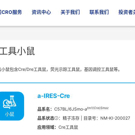
CRO服务
资讯中心
关于我们
联系我们
投资者
工具小鼠
具小鼠包含Cre/Dre工具鼠，荧光示踪工具鼠，基因调控工具鼠等。
a-IRES-Cre
tm1(Cre)Smoc
品系名：
C57BL/6JSmo-
a
小鼠
品系状态
：精子冻存 | 目录号：NM-KI-200027
应用领域：
Cre工具鼠