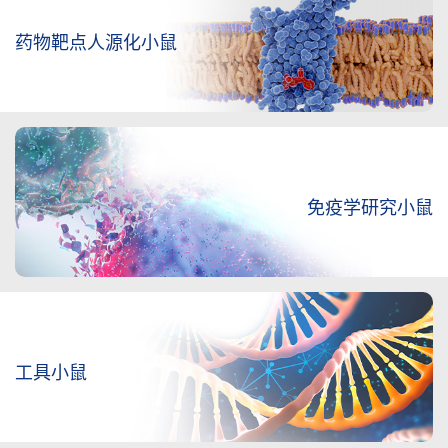
生
药物靶点人源化小鼠
物
_
基
因
免疫学研究小鼠
敲
除
小
鼠
工具小鼠
_