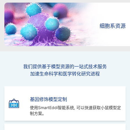
人
源
细胞系资源
化
小
鼠
模
我们提供基于模型资源的一站式技术服务
加速生命科学和医学转化研究进程
型
定
基因修饰模型定制
制
使用SmartEddi智能系统, 可以快速获取小鼠模型定
制方案。