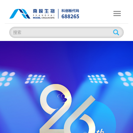
Toggle
navigati
上
海
南
方
模
式
生
物
科