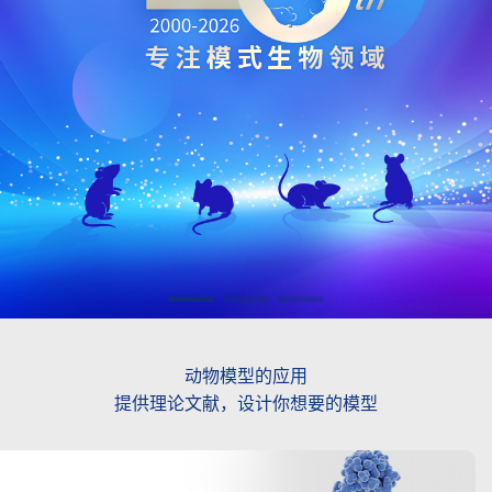
技
股
份
有
限
公
司
_
动物模型的应用
提供理论文献，设计你想要的模型
南
模