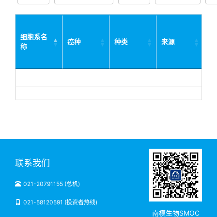
细胞系名
癌种
种类
来源
宿
称
联系我们
021-20791155 (总机)
021-58120591 (投资者热线)
南模生物SMOC