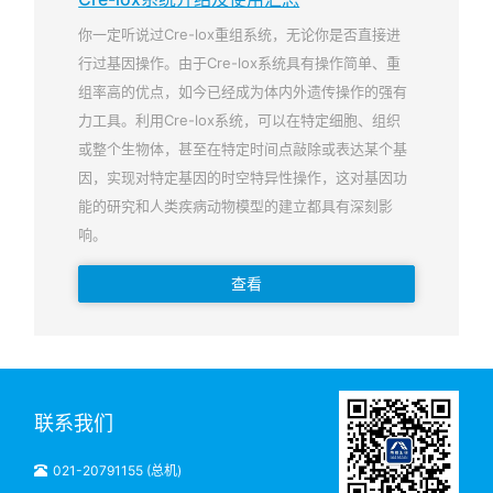
你一定听说过Cre-lox重组系统，无论你是否直接进
行过基因操作。由于Cre-lox系统具有操作简单、重
组率高的优点，如今已经成为体内外遗传操作的强有
力工具。利用Cre-lox系统，可以在特定细胞、组织
或整个生物体，甚至在特定时间点敲除或表达某个基
因，实现对特定基因的时空特异性操作，这对基因功
能的研究和人类疾病动物模型的建立都具有深刻影
响。
查看
联系我们
021-20791155 (总机)