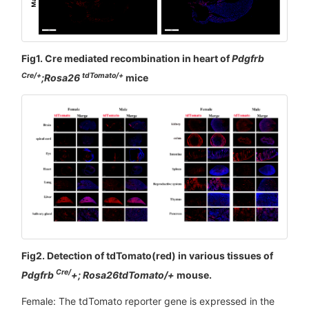
Fig1. Cre mediated recombination in heart of
Pdgfrb
Cre/+
tdTomato/+
;Rosa26
mice
Fig2. Detection of tdTomato(red) in various tissues of
Cre/
Pdgfrb
+; Rosa26tdTomato/+
mouse.
Female: The tdTomato reporter gene is expressed in the