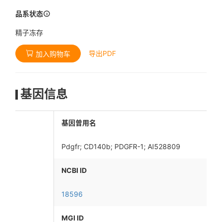
品系状态
精子冻存
导出PDF
加入购物车
基因信息
基因曾用名
Pdgfr; CD140b; PDGFR-1; AI528809
NCBI ID
18596
MGI ID