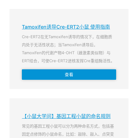
Tamoxifen诱导Cre-ERT2小鼠 使用指南
Cre-ERT2在无Tamoxifen诱导的情况下，在细胞质
内处于无活性状态；当Tamoxifen诱导后，
Tamoxifen的代谢产物4-OHT（雌激素类似物）与
ERT结合，可使Cre-ERT2进核发挥Cre重组酶活性。
查看
【小鼠大学问】基因工程小鼠的命名规则
常见的基因工程小鼠可以分为两种命名方式，包括基
因定点修饰的小鼠命名，比如：敲除、敲入、点突变