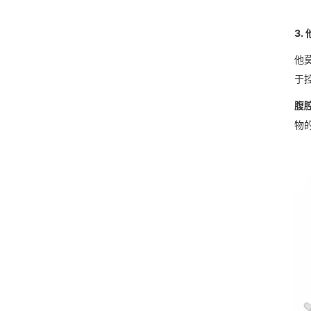
3.
他
于
腹
物