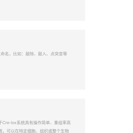
鼠命名，比如：敲除、敲入、点突变等
Cre-lox系统具有操作简单、重组率高
系统，可以在特定细胞、组织或整个生物