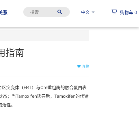
中文
关系
购物车
0
使用指南
收藏
配体结合区突变体（ERT）与Cre重组酶的融合蛋白表
；当Tamoxifen诱导后，Tamoxifen的代谢
组酶活性。