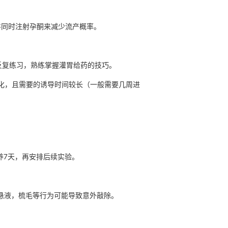
，并同时注射孕酮来减少流产概率。
反复练习，熟练掌握灌胃给药的技巧。
化，且需要的诱导时间较长（一般需要几周进
养7天，再安排后续实验。
芬悬液，梳毛等行为可能导致意外敲除。