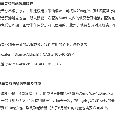
 他莫昔芬的配置和储存
莫昔芬不溶于水，一般建议用玉米油溶解：可按照20mg/ml的终浓度进
莫昔芬溶解度变差，所以建议一次配置50mL以内的他莫昔芬溶液，配置完
避免反复冻融，正常半年内都是可以使用的。此外，他莫昔芬对光敏感，
莫昔芬和玉米油的品牌较多，我们常用的如下，仅作参考：
oxifen (Sigma‐Aldrich)：CAS # 10540-29-1
 (Sigma‐Aldrich) CAS# 8001-30-7
. 他莫昔芬的给药剂量及频次
成年小鼠（4周龄以上），他莫昔芬的推荐剂量为75mg/kg-120mg/k
，一般注射3-5次（我们常用5次），隔天一次；75mg/kg是我们做过
降到100mg/kg。孕鼠及老龄鼠（大于6月龄）的剂量也需要适当减少。