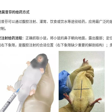
 他莫昔芬的给药方式
莫昔芬可以通过腹腔注射、灌胃、饮食或饮水等途径给药，应用最广泛的
控制。
腔注射给药流程：
正确抓取小鼠，将小鼠的鼻子朝向地面，露出腹部；定
的右下象限，是腹腔注射的合适位置（右下象限缺少重要的解剖结构）；