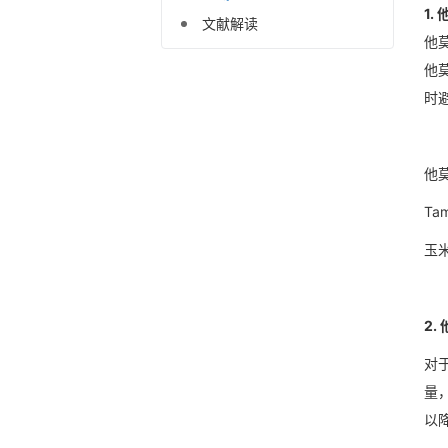
1.
文献解读
他
他
时
他
Tam
玉米油
2
对于
量
以