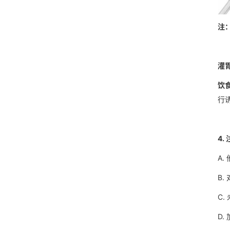
注
灌
饮
行
4.
A
B
C
D.