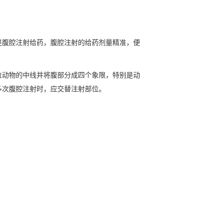
是腹腔注射给药，腹腔注射的给药剂量精准，便
位动物的中线并将腹部分成四个象限，特别是动
多次腹腔注射时，应交替注射部位。