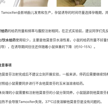
：
Tamoxifen会影响胎儿发育和生产，孕鼠诱导的时间尽量选择孕晚期
胃给药
的给药剂量和频率与腹腔注射相同，在正式实验前，建议同学们先
食/饮水给药
使用较少，主要是他莫昔芬水溶性差，小鼠的给药剂量不好量
诱导），在诱导期间往往还伴随着小鼠体重的下降（约10-15%）。
 注意事项
. 他莫昔芬注射完成后不建议立刻开展实验，一般来讲，停药后需要继续饲
. 对照组小鼠需要同步进行不含他莫昔芬的玉米油溶液给药。
. 未处理的小鼠需要和注射他莫昔芬的小鼠分笼饲养，小鼠舐舔到他莫昔
 加热不会导致Tamoxifen失效，37℃过夜溶解他莫昔芬是没有问题的。