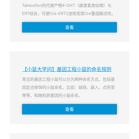
Tamoxifen的代谢产物4-OHT（雌激素类似物）与
ERT结合，可使Cre-ERT2进核发挥Cre重组酶活性。
查看
【小鼠大学问】基因工程小鼠的命名规则
常见的基因工程小鼠可以分为两种命名方式，包括基
因定点修饰的小鼠命名，比如：敲除、敲入、点突变
等等，和随机转基因的小鼠命名。
查看