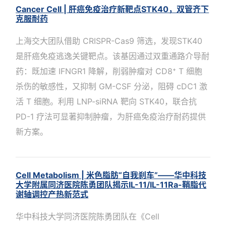
Cancer Cell | 肝癌免疫治疗新靶点STK40，双管齐下
克服耐药
上海交大团队借助 CRISPR-Cas9 筛选，发现STK40
是肝癌免疫逃逸关键靶点。该基因通过双重通路介导耐
药：既加速 IFNGR1 降解，削弱肿瘤对 CD8⁺ T 细胞
杀伤的敏感性，又抑制 GM-CSF 分泌，阻碍 cDC1 激
活 T 细胞。利用 LNP-siRNA 靶向 STK40，联合抗
PD-1 疗法可显著抑制肿瘤，为肝癌免疫治疗耐药提供
新方案。
Cell Metabolism | 米色脂肪“自我刹车”——华中科技
大学附属同济医院陈勇团队揭示IL-11/IL-11Ra-鞘脂代
谢轴调控产热新范式
华中科技大学同济医院陈勇团队在《Cell