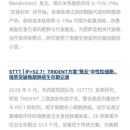
Metabolism》发文，揭示米色脂肪存在 IL-11/IL-11Ra
“自我刹车” 信号轴。该通路通过调控鞘脂代谢抑制脂肪
产热，敲除或多肽阻断 IL-11Ra 可提升能量消耗，改善
高脂饮食引发的肥胖与代谢紊乱，为肥胖及相关代谢病
治疗提供新靶点，研究使用了南模生物提供的基因敲除
小鼠。
STTT | IF=52.7！TRIDENT方案“策反”中性粒细胞，
强势突破晚期肺癌生存期记录
2026 年 5 月，华西医院团队在《STTT》发表研究，
研发 TRIDENT 三联放射免疫疗法，整合高低剂量放疗
与 PD‑1 抑制剂，用于晚期非小细胞肺癌。该疗法通过
重编程中性粒细胞激活全身抗肿瘤免疫，29 例患者中
位总生存期达 51.3 个月，显著优于传统方案，为晚期