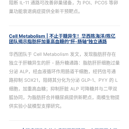
阻断 IL-11 通路可改善卵巢储备，为 POI、PCOS 等卵
巢功能衰退病症提供全新干预靶点。
Cell Metabolism | 不止于糖异生！华西陈海洋/陈亿
团队揭示脂肪肝加重高血糖的"肝-肠轴"独立通路
华西团队于 Cell Metabolism 发文，发现脂肪肝存在
独立于肝糖异生的肝 - 肠升糖通路：脂肪肝肝细胞过量
分泌 ALP，经血液循环作用肠道干细胞，经钙信号通
路抑制 SOX21，阻碍其分化为分泌 GLP-1、PYY 的 L
细胞，加重高血糖；抑制肝脏 ALP 可降糖并与二甲双
胍协同，为脂肪肝合并糖尿病提供新靶点，南模生物提
供实验小鼠模型支撑研究。