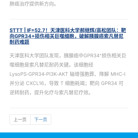
肺癌治疗提供新方向。
STTT | IF=52.7！天津医科大学郝继辉/高松团队：靶
向GPR34+损伤相关巨噬细胞，破解胰腺癌索凡替尼
耐药难题
天津医科大学团队发现，胰腺癌中GPR34⁺损伤相关巨
噬细胞是索凡替尼耐药关键。该细胞经
LysoPS‑GPR34‑PI3K‑AKT 轴增强胞葬、降解 MHC‑I
并分泌 CXCL16，导致 T 细胞耗竭；靶向 GPR34 可
逆转耐药，提升化疗与索凡替尼疗效。
上一页
下一页