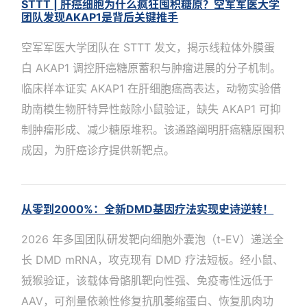
STTT | 肝癌细胞为什么疯狂囤积糖原？空军军医大学
团队发现AKAP1是背后关键推手
空军军医大学团队在 STTT 发文，揭示线粒体外膜蛋
白 AKAP1 调控肝癌糖原蓄积与肿瘤进展的分子机制。
临床样本证实 AKAP1 在肝细胞癌高表达，动物实验借
助南模生物肝特异性敲除小鼠验证，缺失 AKAP1 可抑
制肿瘤形成、减少糖原堆积。该通路阐明肝癌糖原囤积
成因，为肝癌诊疗提供新靶点。
从零到2000%：全新DMD基因疗法实现史诗逆转！
2026 年多国团队研发靶向细胞外囊泡（t-EV）递送全
长 DMD mRNA，攻克现有 DMD 疗法短板。经小鼠、
狨猴验证，该载体骨骼肌靶向性强、免疫毒性远低于
AAV，可剂量依赖性修复抗肌萎缩蛋白、恢复肌肉功