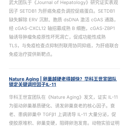
武大团队于《Journal of Hepatology》研究证实表观
因子 SETDB1 为肝癌免疫负调控促癌蛋白。SETDB1
缺失解除 ERV 沉默、胞质 dsDNA 激活 cGAS 通路，
经 cGAS-CXCL12 轴招募成熟 B 细胞，cGAS-ZBP1
轴诱导肿瘤免疫原性坏死凋亡，促成功能性成熟
TLS，与免疫检查点抑制剂联用协同抑癌，为肝癌联合
免疫治疗提供新靶点。
Nature Aging | 卵巢越硬老得越快？华科王世宣团队
锁定关键调控因子IL-11
华科王世宣团队在《Nature Aging》发文，证实 IL-11
为驱动卵巢基质硬化、诱发卵巢衰老的核心因子。衰
老、患病卵巢中 TGFβ1 上调诱导 IL-11 大量分泌，促
使胶原堆积、卵巢变硬，阻碍卵泡发育。动物实验证明