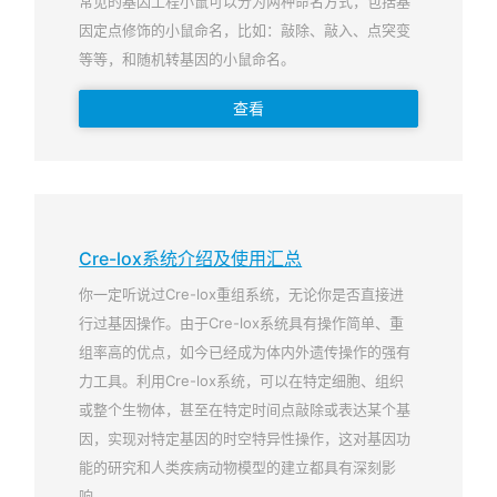
常见的基因工程小鼠可以分为两种命名方式，包括基
因定点修饰的小鼠命名，比如：敲除、敲入、点突变
等等，和随机转基因的小鼠命名。
查看
Cre-lox系统介绍及使用汇总
你一定听说过Cre-lox重组系统，无论你是否直接进
行过基因操作。由于Cre-lox系统具有操作简单、重
组率高的优点，如今已经成为体内外遗传操作的强有
力工具。利用Cre-lox系统，可以在特定细胞、组织
或整个生物体，甚至在特定时间点敲除或表达某个基
因，实现对特定基因的时空特异性操作，这对基因功
能的研究和人类疾病动物模型的建立都具有深刻影
响。