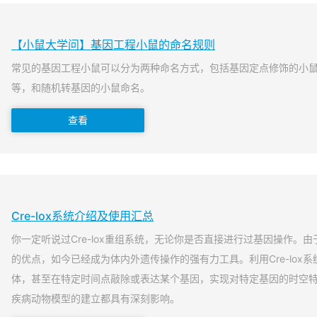
【小鼠大学问】基因工程小鼠的命名规则
常见的基因工程小鼠可以分为两种命名方式，包括基因定点修饰的小
等，和随机转基因的小鼠命名。
查看
Cre-lox系统介绍及使用汇总
你一定听说过Cre-lox重组系统，无论你是否直接进行过基因操作。由于
的优点，如今已经成为体内外遗传操作的强有力工具。利用Cre-lox
体，甚至在特定时间点敲除或表达某个基因，实现对特定基因的时空
疾病动物模型的建立都具有深刻影响。