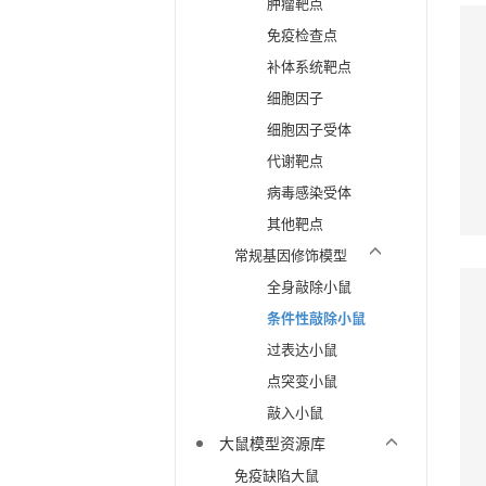
肿瘤靶点
免疫检查点
补体系统靶点
细胞因子
细胞因子受体
代谢靶点
病毒感染受体
其他靶点
常规基因修饰模型
全身敲除小鼠
条件性敲除小鼠
过表达小鼠
点突变小鼠
敲入小鼠
大鼠模型资源库
免疫缺陷大鼠