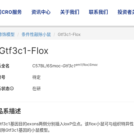
CRO服务
资讯中心
关于我们
联系我们
投资者
修饰模型
条件性敲除小鼠
Gtf3c1-Flox
Gtf3c1-Flox
em1(flox)Smoc
系全名
C57BL/6Smoc-
Gtf3c1
录号
待定
系状态
在研
品系描述
tf3c1基因目的exons两侧分别插入loxP位点。该flox小鼠可与组织
除Gtf3c1基因的小鼠模型。