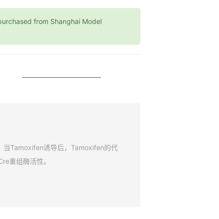
chased from Shanghai Model
amoxifen诱导后，Tamoxifen的代
Cre重组酶活性。