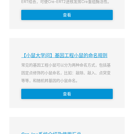
ERT结合，可使Cre-ERT2进核发挥Cre重组酶活性。
查看
【小鼠大学问】基因工程小鼠的命名规则
常见的基因工程小鼠可以分为两种命名方式，包括基
因定点修饰的小鼠命名，比如：敲除、敲入、点突变
等等，和随机转基因的小鼠命名。
查看