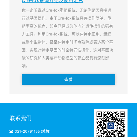
Cre-lox系统介绍及使用汇总
你一定听说过Cre-lox重组系统，无论你是否直接进
行过基因操作。由于Cre-lox系统具有操作简单、重
组率高的优点，如今已经成为体内外遗传操作的强有
力工具。利用Cre-lox系统，可以在特定细胞、组织
或整个生物体，甚至在特定时间点敲除或表达某个基
因，实现对特定基因的时空特异性操作，这对基因功
能的研究和人类疾病动物模型的建立都具有深刻影
响。
查看
联系我们
021-20791155 (总机)