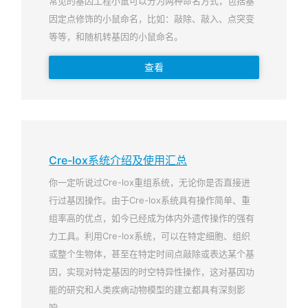
常见的基因工程小鼠可以分为两种命名方式，包括基
因定点修饰的小鼠命名，比如：敲除、敲入、点突变
等等，和随机转基因的小鼠命名。
查看
Cre-lox系统介绍及使用汇总
你一定听说过Cre-lox重组系统，无论你是否直接进
行过基因操作。由于Cre-lox系统具有操作简单、重
组率高的优点，如今已经成为体内外遗传操作的强有
力工具。利用Cre-lox系统，可以在特定细胞、组织
或整个生物体，甚至在特定时间点敲除或表达某个基
因，实现对特定基因的时空特异性操作，这对基因功
能的研究和人类疾病动物模型的建立都具有深刻影
响。