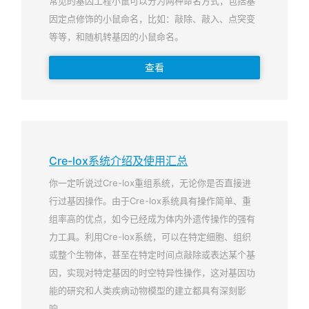
常见的基因工程小鼠可以分为两种命名方式，包括基
因定点修饰的小鼠命名，比如：敲除、敲入、点突变
等等，和随机转基因的小鼠命名。
查看
Cre-lox系统介绍及使用汇总
你一定听说过Cre-lox重组系统，无论你是否直接进
行过基因操作。由于Cre-lox系统具有操作简单、重
组率高的优点，如今已经成为体内外遗传操作的强有
力工具。利用Cre-lox系统，可以在特定细胞、组织
或整个生物体，甚至在特定时间点敲除或表达某个基
因，实现对特定基因的时空特异性操作，这对基因功
能的研究和人类疾病动物模型的建立都具有深刻影
响。