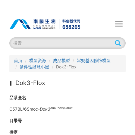
Toggle
navigati
首页
模型资源
成品模型
常规基因修饰模型
条件性敲除小鼠
Dok3-Flox
Dok3-Flox
品系全名
em1(flox)Smoc
C57BL/6Smoc-
Dok3
目录号
待定