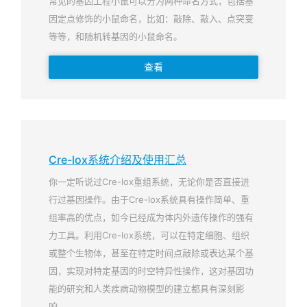
常见的基因工程小鼠可以分为两种命名方式，包括基
因定点修饰的小鼠命名，比如：敲除、敲入、点突变
等等，和随机转基因的小鼠命名。
查看
Cre-lox系统介绍及使用汇总
你一定听说过Cre-lox重组系统，无论你是否直接进
行过基因操作。由于Cre-lox系统具有操作简单、重
组率高的优点，如今已经成为体内外遗传操作的强有
力工具。利用Cre-lox系统，可以在特定细胞、组织
或整个生物体，甚至在特定时间点敲除或表达某个基
因，实现对特定基因的时空特异性操作，这对基因功
能的研究和人类疾病动物模型的建立都具有深刻影
响。