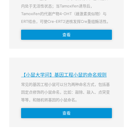
内处于无活性状态；当Tamoxifen诱导后，
Tamoxifen的代谢产物4-OHT（雌激素类似物）与
ERT结合，可使Cre-ERT2进核发挥Cre重组酶活性。
查看
【小鼠大学问】基因工程小鼠的命名规则
常见的基因工程小鼠可以分为两种命名方式，包括基
因定点修饰的小鼠命名，比如：敲除、敲入、点突变
等等，和随机转基因的小鼠命名。
查看