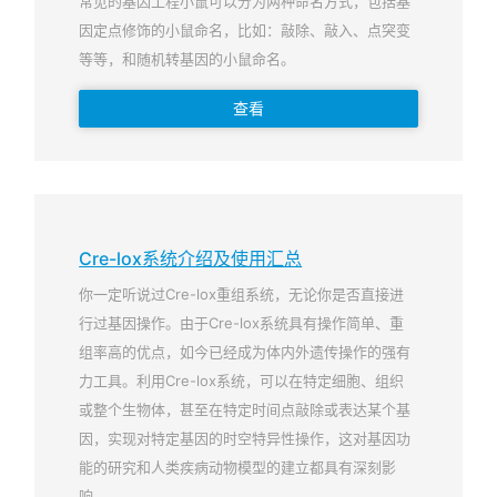
常见的基因工程小鼠可以分为两种命名方式，包括基
因定点修饰的小鼠命名，比如：敲除、敲入、点突变
等等，和随机转基因的小鼠命名。
查看
Cre-lox系统介绍及使用汇总
你一定听说过Cre-lox重组系统，无论你是否直接进
行过基因操作。由于Cre-lox系统具有操作简单、重
组率高的优点，如今已经成为体内外遗传操作的强有
力工具。利用Cre-lox系统，可以在特定细胞、组织
或整个生物体，甚至在特定时间点敲除或表达某个基
因，实现对特定基因的时空特异性操作，这对基因功
能的研究和人类疾病动物模型的建立都具有深刻影
响。