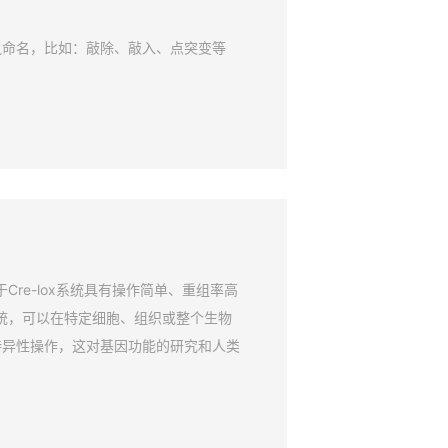
鼠命名，比如：敲除、敲入、点突变等
Cre-lox系统具有操作简单、重组率高
系统，可以在特定细胞、组织或整个生物
特异性操作，这对基因功能的研究和人类