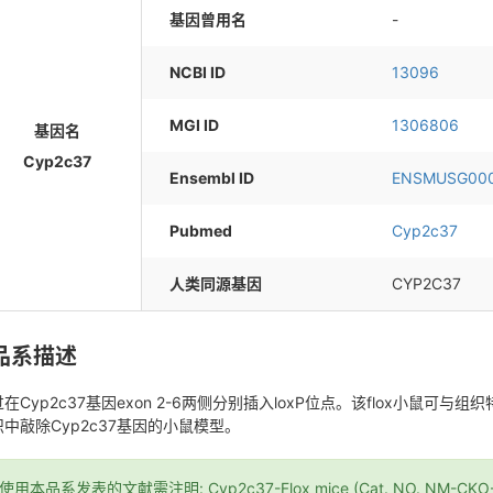
基因曾用名
-
NCBI ID
13096
MGI ID
1306806
基因名
Cyp2c37
Ensembl ID
ENSMUSG00
Pubmed
Cyp2c37
人类同源基因
CYP2C37
品系描述
在Cyp2c37基因exon 2-6两侧分别插入loxP位点。该flox小鼠可
织中敲除Cyp2c37基因的小鼠模型。
*使用本品系发表的文献需注明: Cyp2c37-Flox mice (Cat. NO. NM-CKO-26