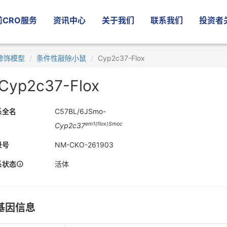
CRO服务
资讯中心
关于我们
联系我们
投资者
修饰模型
条件性敲除小鼠
Cyp2c37-Flox
Cyp2c37-Flox
系全名
C57BL/6JSmo-
em1(flox)Smoc
Cyp2c37
录号
NM-CKO-261903
系状态
活体
基因信息