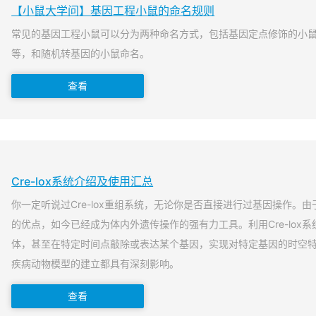
【小鼠大学问】基因工程小鼠的命名规则
常见的基因工程小鼠可以分为两种命名方式，包括基因定点修饰的小
等，和随机转基因的小鼠命名。
查看
Cre-lox系统介绍及使用汇总
你一定听说过Cre-lox重组系统，无论你是否直接进行过基因操作。由于
的优点，如今已经成为体内外遗传操作的强有力工具。利用Cre-lox
体，甚至在特定时间点敲除或表达某个基因，实现对特定基因的时空
疾病动物模型的建立都具有深刻影响。
查看