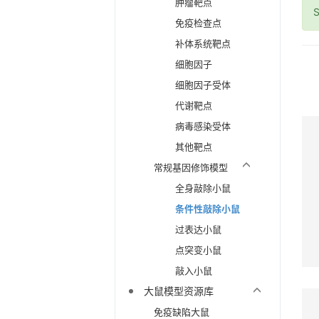
肿瘤靶点
S
免疫检查点
补体系统靶点
细胞因子
细胞因子受体
代谢靶点
病毒感染受体
其他靶点
常规基因修饰模型
全身敲除小鼠
条件性敲除小鼠
过表达小鼠
点突变小鼠
敲入小鼠
大鼠模型资源库
免疫缺陷大鼠