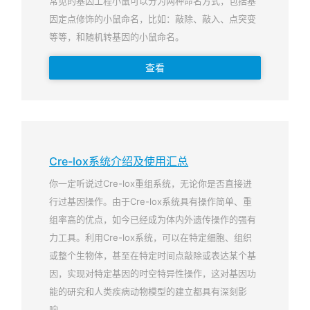
常见的基因工程小鼠可以分为两种命名方式，包括基
因定点修饰的小鼠命名，比如：敲除、敲入、点突变
等等，和随机转基因的小鼠命名。
查看
Cre-lox系统介绍及使用汇总
你一定听说过Cre-lox重组系统，无论你是否直接进
行过基因操作。由于Cre-lox系统具有操作简单、重
组率高的优点，如今已经成为体内外遗传操作的强有
力工具。利用Cre-lox系统，可以在特定细胞、组织
或整个生物体，甚至在特定时间点敲除或表达某个基
因，实现对特定基因的时空特异性操作，这对基因功
能的研究和人类疾病动物模型的建立都具有深刻影
响。