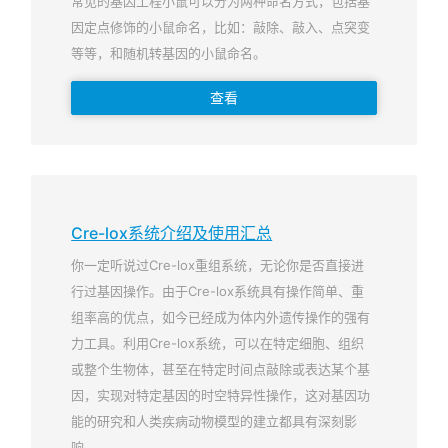
常见的基因工程小鼠可以分为两种命名方式，包括基
因定点修饰的小鼠命名，比如：敲除、敲入、点突变
等等，和随机转基因的小鼠命名。
查看
Cre-lox系统介绍及使用汇总
你一定听说过Cre-lox重组系统，无论你是否直接进
行过基因操作。由于Cre-lox系统具有操作简单、重
组率高的优点，如今已经成为体内外遗传操作的强有
力工具。利用Cre-lox系统，可以在特定细胞、组织
或整个生物体，甚至在特定时间点敲除或表达某个基
因，实现对特定基因的时空特异性操作，这对基因功
能的研究和人类疾病动物模型的建立都具有深刻影
响。