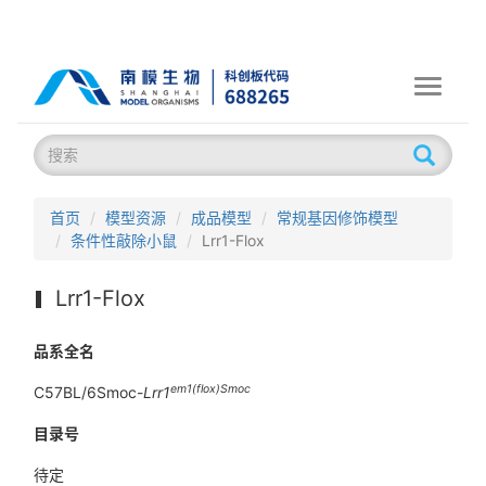
Toggle
navigati
首页
模型资源
成品模型
常规基因修饰模型
条件性敲除小鼠
Lrr1-Flox
Lrr1-Flox
品系全名
em1(flox)Smoc
C57BL/6Smoc-
Lrr1
目录号
待定