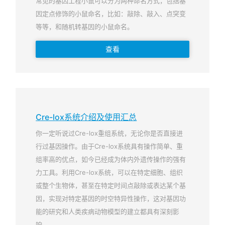
常见的基因工程小鼠可以分为两种命名方式，包括基
因定点修饰的小鼠命名，比如：敲除、敲入、点突变
等等，和随机转基因的小鼠命名。
查看
Cre-lox系统介绍及使用汇总
你一定听说过Cre-lox重组系统，无论你是否直接进
行过基因操作。由于Cre-lox系统具有操作简单、重
组率高的优点，如今已经成为体内外遗传操作的强有
力工具。利用Cre-lox系统，可以在特定细胞、组织
或整个生物体，甚至在特定时间点敲除或表达某个基
因，实现对特定基因的时空特异性操作，这对基因功
能的研究和人类疾病动物模型的建立都具有深刻影
响。