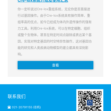
Cre-lox系统介绍及使用汇总
你一定听说过Cre-lox重组系统，无论你是否直接进
行过基因操作。由于Cre-lox系统具有操作简单、重
组率高的优点，如今已经成为体内外遗传操作的强有
力工具。利用Cre-lox系统，可以在特定细胞、组织
或整个生物体，甚至在特定时间点敲除或表达某个基
因，实现对特定基因的时空特异性操作，这对基因功
能的研究和人类疾病动物模型的建立都具有深刻影
响。
查看
联系我们
021-20791155 (总机)