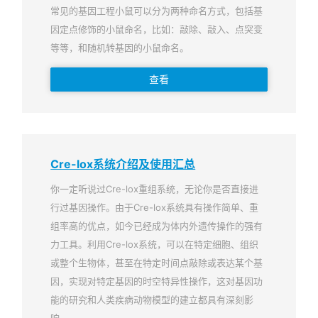
常见的基因工程小鼠可以分为两种命名方式，包括基
因定点修饰的小鼠命名，比如：敲除、敲入、点突变
等等，和随机转基因的小鼠命名。
查看
Cre-lox系统介绍及使用汇总
你一定听说过Cre-lox重组系统，无论你是否直接进
行过基因操作。由于Cre-lox系统具有操作简单、重
组率高的优点，如今已经成为体内外遗传操作的强有
力工具。利用Cre-lox系统，可以在特定细胞、组织
或整个生物体，甚至在特定时间点敲除或表达某个基
因，实现对特定基因的时空特异性操作，这对基因功
能的研究和人类疾病动物模型的建立都具有深刻影
响。