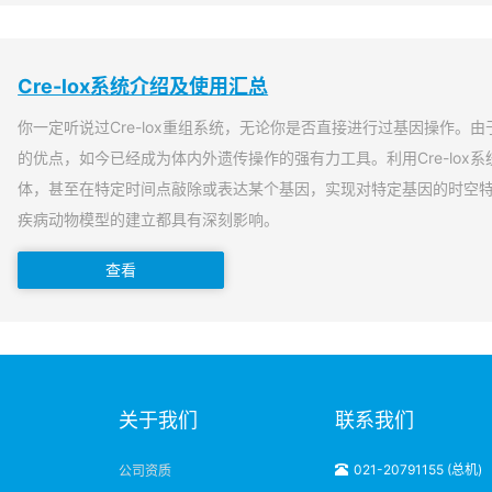
Cre-lox系统介绍及使用汇总
你一定听说过Cre-lox重组系统，无论你是否直接进行过基因操作。由于
的优点，如今已经成为体内外遗传操作的强有力工具。利用Cre-lox
体，甚至在特定时间点敲除或表达某个基因，实现对特定基因的时空
疾病动物模型的建立都具有深刻影响。
查看
明
关于我们
联系我们
021-20791155 (总机)
公司资质