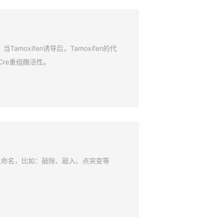
amoxifen诱导后，Tamoxifen的代
Cre重组酶活性。
鼠命名，比如：敲除、敲入、点突变等