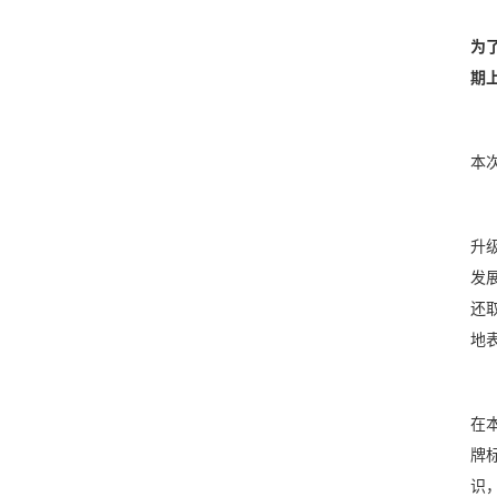
为
期上
本
升
发
还
地
在
牌
识