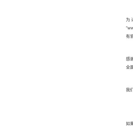
为
“w
有
感
全
我
如