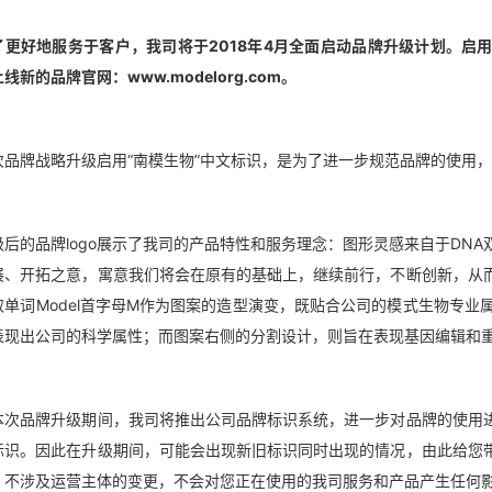
了更好地服务于客户，我司将于2018年4月全面启动品牌升级计划。启用“
线新的品牌官网：www.modelorg.com。
次品牌战略升级启用“南模生物”中文标识，是为了进一步规范品牌的使用
级后的品牌logo展示了我司的产品特性和服务理念：图形灵感来自于DN
展、开拓之意，寓意我们将会在原有的基础上，继续前行，不断创新，从而
取单词Model首字母M作为图案的造型演变，既贴合公司的模式生物专业
表现出公司的科学属性；而图案右侧的分割设计，则旨在表现基因编辑和
本次品牌升级期间，我司将推出公司品牌标识系统，进一步对品牌的使用
标识。因此在升级期间，可能会出现新旧标识同时出现的情况，由此给您
，不涉及运营主体的变更，不会对您正在使用的我司服务和产品产生任何