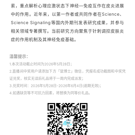
索，重点解析心理应激状态下神经—免疫互作在皮炎进展
中的作用。近年来，以第一作者或共同作者在Science、
Science Signaling等国内外期刊发表研究成果，并参与
相关领域专著撰写。当前研究方向聚焦于针刺调控皮肤炎
症的作用机制及其神经免疫基础。
温馨提示：
1.本次活动截止时间为2026年5月28日；
2.直播间中奖用户请添加下方「鼠博士」微信，凭报名成功截图和中奖凭
证兑奖，核实无误后礼品将于一周内完成派发；
3.兑奖时间：2026年5月28日-2026年6月4日(逾期无效)；
4.如遇缺货等不可抗力因素，将替换为同等价礼品。