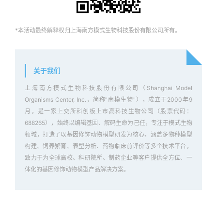
*本活动最终解释权归上海南方模式生物科技股份有限公司所有。
关于我们
上海南方模式生物科技股份有限公司（Shanghai Model
Organisms Center, Inc.，简称"南模生物"），成立于2000年9
月，是一家上交所科创板上市高科技生物公司（股票代码：
688265），始终以编辑基因、解码生命为己任，专注于模式生物
领域，打造了以基因修饰动物模型研发为核心，涵盖多物种模型
构建、饲养繁育、表型分析、药物临床前评价等多个技术平台，
致力于为全球高校、科研院所、制药企业等客户提供全方位、一
体化的基因修饰动物模型产品解决方案。