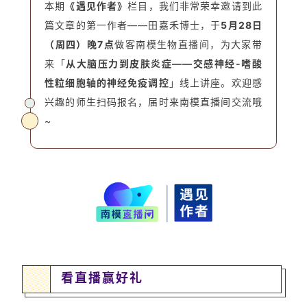
本期
《遇见作者》
栏目，我们非常荣幸邀请到此
篇文章的第一作者——田嘉禾博士，于
5月28日
（周四）晚7点
做客南模生物直播间，为大家带
来「
从大脑压力到皮肤炎症——交感神经-嗜酸
性粒细胞轴的神经免疫调控
」线上讲座。欢迎感
兴趣的师生扫码报名，届时来南模直播间交流哦
~
看直播赢好礼