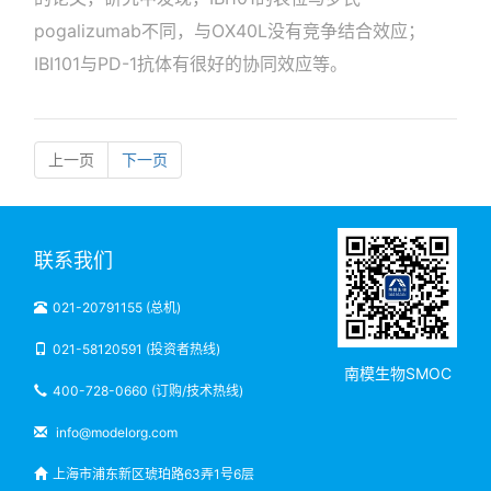
pogalizumab不同，与OX40L没有竞争结合效应；
IBI101与PD-1抗体有很好的协同效应等。
上一页
下一页
联系我们
021-20791155 (总机)
021-58120591 (投资者热线)
南模生物SMOC
400-728-0660 (订购/技术热线)
info@modelorg.com
上海市浦东新区琥珀路63弄1号6层