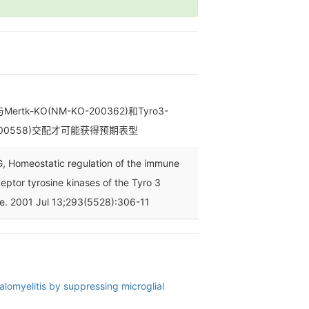
rtk-KO(NM-KO-200362)和Tyro3-
-200558)交配才可能获得预期表型
, Homeostatic regulation of the immune
eptor tyrosine kinases of the Tyro 3
ce. 2001 Jul 13;293(5528):306-11
omyelitis by suppressing microglial