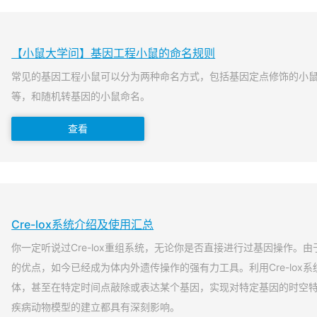
【小鼠大学问】基因工程小鼠的命名规则
常见的基因工程小鼠可以分为两种命名方式，包括基因定点修饰的小
等，和随机转基因的小鼠命名。
查看
Cre-lox系统介绍及使用汇总
你一定听说过Cre-lox重组系统，无论你是否直接进行过基因操作。由于
的优点，如今已经成为体内外遗传操作的强有力工具。利用Cre-lox
体，甚至在特定时间点敲除或表达某个基因，实现对特定基因的时空
疾病动物模型的建立都具有深刻影响。