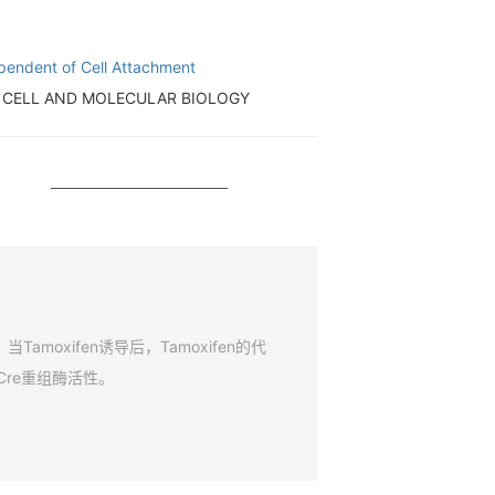
ependent of Cell Attachment
CELL AND MOLECULAR BIOLOGY
amoxifen诱导后，Tamoxifen的代
Cre重组酶活性。