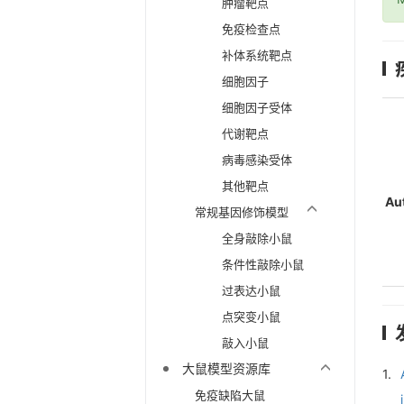
肿瘤靶点
免疫检查点
补体系统靶点
细胞因子
细胞因子受体
代谢靶点
病毒感染受体
其他靶点
Au
常规基因修饰模型
全身敲除小鼠
条件性敲除小鼠
过表达小鼠
点突变小鼠
敲入小鼠
大鼠模型资源库
1.
免疫缺陷大鼠