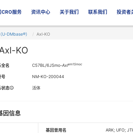
CRO服务
资讯中心
关于我们
联系我们
投资者
U-DMbase®）
Axl-KO
Axl-KO
em1Smoc
系全名
C57BL/6JSmo-
Axl
录号
NM-KO-200044
系状态
活体
基因信息
基因曾用名
ARK; UFO; JT