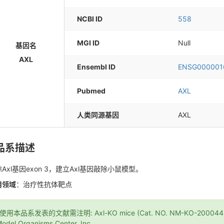
NCBI ID
558
MGI ID
Null
基因名
AXL
Ensembl ID
ENSG000001
Pubmed
AXL
人类同源基因
AXL
品系描述
Axl基因exon 3，建立Axl基因敲除小鼠模型。
用领域
：治疗性抗体靶点
*使用本品系发表的文献需注明: Axl-KO mice (Cat. NO. NM-KO-200044) we
odel Organisms Center, Inc..