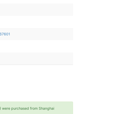
67601
re purchased from Shanghai