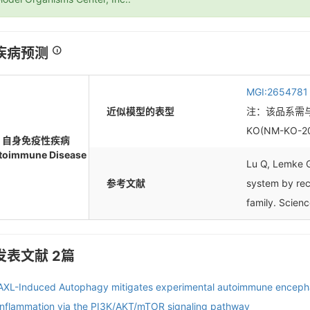
疾病预测
MGI:2654781
近似模型的表型
注：该品系需与Me
KO(NM-KO
自身免疫性疾病
toimmune Disease
Lu Q, Lemke G
参考文献
system by rec
family. Scien
发表文献 2篇
AXL-Induced Autophagy mitigates experimental autoimmune encephal
inflammation via the PI3K/AKT/mTOR signaling pathway