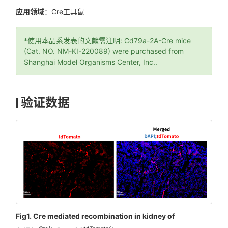
应用领域
：Cre工具鼠
*使用本品系发表的文献需注明: Cd79a-2A-Cre mice
(Cat. NO. NM-KI-220089) were purchased from
Shanghai Model Organisms Center, Inc..
验证数据
Fig1. Cre mediated recombination in kidney of