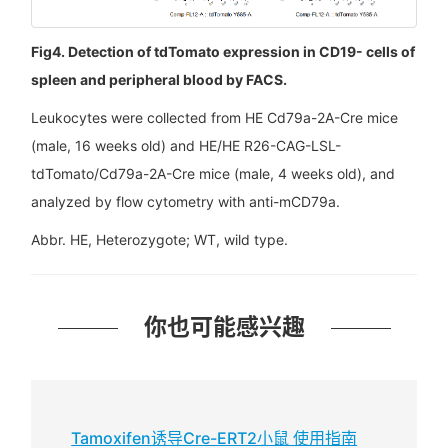
Fig4. Detection of tdTomato expression in CD19- cells of
spleen and peripheral blood by FACS.
Leukocytes were collected from HE Cd79a-2A-Cre mice
(male, 16 weeks old) and HE/HE R26-CAG-LSL-
tdTomato/Cd79a-2A-Cre mice (male, 4 weeks old), and
analyzed by flow cytometry with anti-mCD79a.
Abbr. HE, Heterozygote; WT, wild type.
你也可能感兴趣
Tamoxifen诱导Cre-ERT2小鼠 使用指南