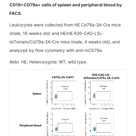
CD19+CD79a+ cells of spleen and peripheral blood by
FACS.
Leukocytes were collected from HE Cd79a-2A-Cre mice
(male, 16 weeks old) and HE/HE R26-CAG-LSL-
tdTomato/Cd79a-2A-Cre mice (male, 4 weeks old), and
analyzed by flow cytometry with anti-mCD79a.
Abbr. HE, Heterozygote; WT, wild type.