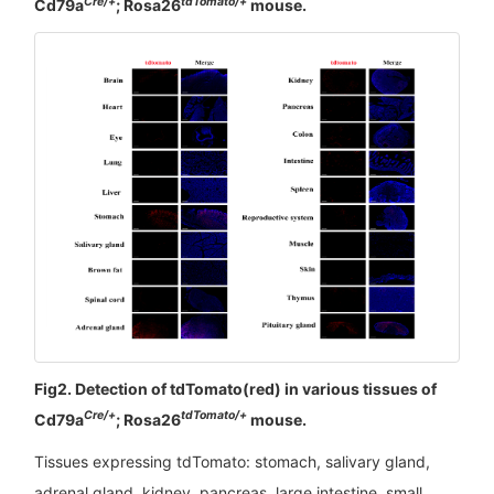
Cre/+
tdTomato/+
Cd79a
; Rosa26
mouse.
Fig2. Detection of tdTomato(red) in various tissues of
Cre/+
tdTomato/+
Cd79a
; Rosa26
mouse.
Tissues expressing tdTomato: stomach, salivary gland,
adrenal gland, kidney, pancreas, large intestine, small