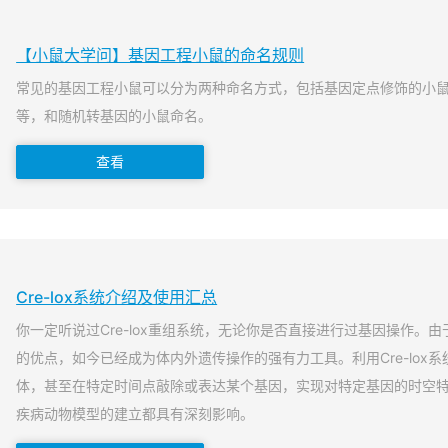
【小鼠大学问】基因工程小鼠的命名规则
常见的基因工程小鼠可以分为两种命名方式，包括基因定点修饰的小
等，和随机转基因的小鼠命名。
查看
Cre-lox系统介绍及使用汇总
你一定听说过Cre-lox重组系统，无论你是否直接进行过基因操作。由于
的优点，如今已经成为体内外遗传操作的强有力工具。利用Cre-lox
体，甚至在特定时间点敲除或表达某个基因，实现对特定基因的时空
疾病动物模型的建立都具有深刻影响。