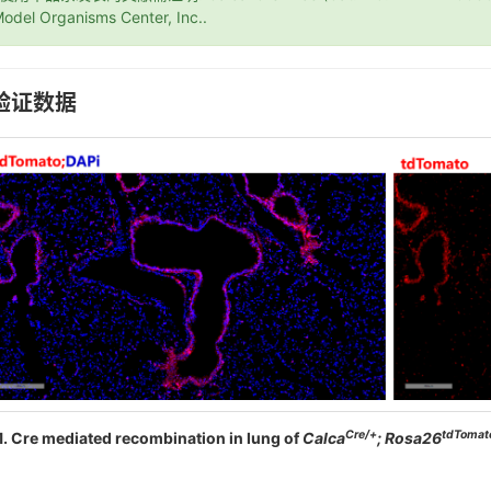
odel Organisms Center, Inc..
验证数据
Cre/+
tdTomat
1. Cre mediated recombination in lung of
Calca
; Rosa26