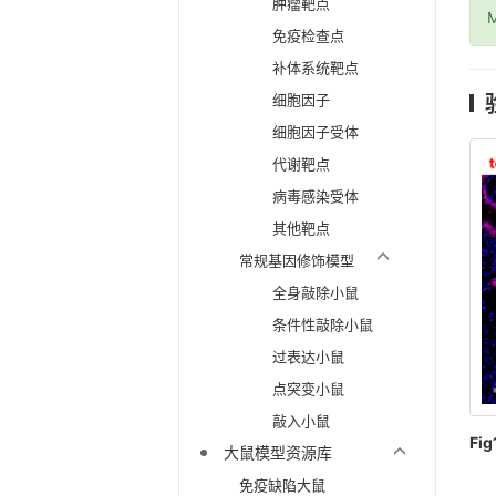
肿瘤靶点
M
免疫检查点
补体系统靶点
细胞因子
细胞因子受体
代谢靶点
病毒感染受体
其他靶点
常规基因修饰模型
全身敲除小鼠
条件性敲除小鼠
过表达小鼠
点突变小鼠
敲入小鼠
Fig
大鼠模型资源库
免疫缺陷大鼠