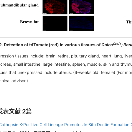
Cre/+
2. Detection of tdTomato(red) in various tissues of
Calca
; Ro
ression tissues include: brain, retina, pituitary gland, heart, lung, liv
creas, small intestine, large intestine, spleen, muscle, skin and th
sues that unexpressed include uterus. (6-weeks old, female) (For mor
hnical advisor.)
发表文献 2篇
Cathepsin K-Positive Cell Lineage Promotes In Situ Dentin Formatio