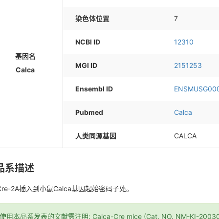
染色体位置
7
NCBI ID
12310
基因名
MGI ID
2151253
Calca
Ensembl ID
ENSMUSG00
Pubmed
Calca
人类同源基因
CALCA
品系描述
Cre-2A插入到小鼠Calca基因起始密码子处。
*使用本品系发表的文献需注明: Calca-Cre mice (Cat. NO. NM-KI-200302) 