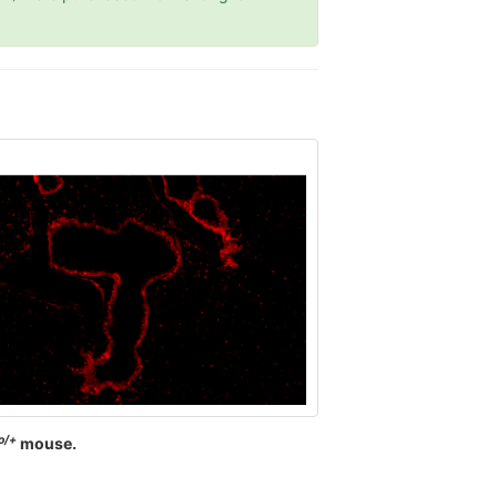
o/+
mouse.