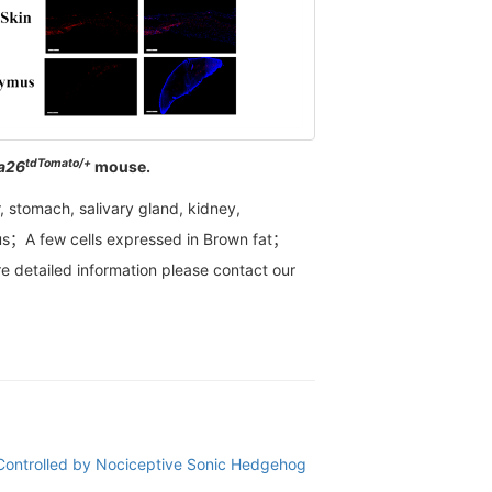
tdTomato/+
sa26
mouse.
er, stomach, salivary gland, kidney,
ymus；A few cells expressed in Brown fat；
e detailed information please contact our
n Controlled by Nociceptive Sonic Hedgehog