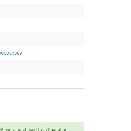
000030669
were purchased from Shanghai