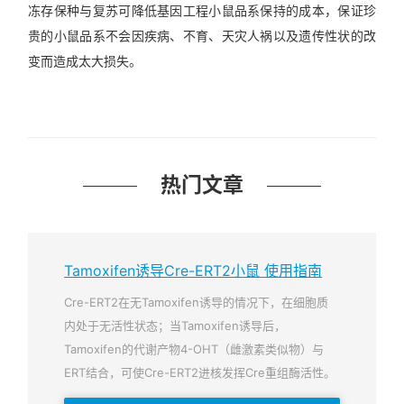
冻存保种与复苏可降低基因工程小鼠品系保持的成本，保证珍
贵的小鼠品系不会因疾病、不育、天灾人祸以及遗传性状的改
变而造成太大损失。
热门文章
Tamoxifen诱导Cre-ERT2小鼠 使用指南
Cre-ERT2在无Tamoxifen诱导的情况下，在细胞质
内处于无活性状态；当Tamoxifen诱导后，
Tamoxifen的代谢产物4-OHT（雌激素类似物）与
ERT结合，可使Cre-ERT2进核发挥Cre重组酶活性。