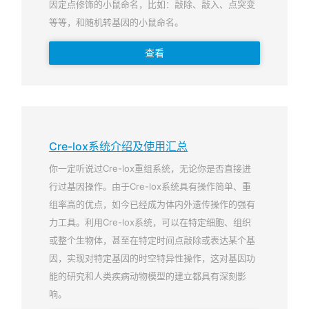
因定点修饰的小鼠命名，比如：敲除、敲入、点突变
等等，和随机转基因的小鼠命名。
查看
Cre-lox系统介绍及使用汇总
你一定听说过Cre-lox重组系统，无论你是否直接进
行过基因操作。由于Cre-lox系统具有操作简单、重
组率高的优点，如今已经成为体内外遗传操作的强有
力工具。利用Cre-lox系统，可以在特定细胞、组织
或整个生物体，甚至在特定时间点敲除或表达某个基
因，实现对特定基因的时空特异性操作，这对基因功
能的研究和人类疾病动物模型的建立都具有深刻影
响。