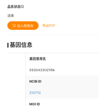
品系状态
活体
导出PDF
加入购物车
基因信息
基因曾用名
5930433H21Rik
NCBI ID
210710
MGI ID