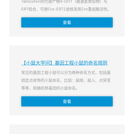
Tamoxifen的代谢产物4-OHT（雌激素类似物）与
ERT结合，可使Cre-ERT2进核发挥Cre重组酶活性。
查看
【小鼠大学问】基因工程小鼠的命名规则
常见的基因工程小鼠可以分为两种命名方式，包括基
因定点修饰的小鼠命名，比如：敲除、敲入、点突变
等等，和随机转基因的小鼠命名。
查看