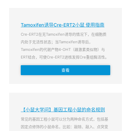
Tamoxifen诱导Cre-ERT2小鼠 使用指南
Cre-ERT2在无Tamoxifen诱导的情况下，在细胞质
内处于无活性状态；当Tamoxifen诱导后，
Tamoxifen的代谢产物4-OHT（雌激素类似物）与
ERT结合，可使Cre-ERT2进核发挥Cre重组酶活性。
查看
【小鼠大学问】基因工程小鼠的命名规则
常见的基因工程小鼠可以分为两种命名方式，包括基
因定点修饰的小鼠命名，比如：敲除、敲入、点突变