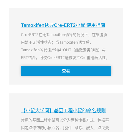
Tamoxifen诱导Cre-ERT2小鼠 使用指南
Cre-ERT2在无Tamoxifen诱导的情况下，在细胞质
内处于无活性状态；当Tamoxifen诱导后，
Tamoxifen的代谢产物4-OHT（雌激素类似物）与
ERT结合，可使Cre-ERT2进核发挥Cre重组酶活性。
查看
【小鼠大学问】基因工程小鼠的命名规则
常见的基因工程小鼠可以分为两种命名方式，包括基
因定点修饰的小鼠命名，比如：敲除、敲入、点突变