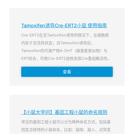
Tamoxifen诱导Cre-ERT2小鼠 使用指南
Cre-ERT2在无Tamoxifen诱导的情况下，在细胞质
内处于无活性状态；当Tamoxifen诱导后，
Tamoxifen的代谢产物4-OHT（雌激素类似物）与
ERT结合，可使Cre-ERT2进核发挥Cre重组酶活性。
查看
【小鼠大学问】基因工程小鼠的命名规则
常见的基因工程小鼠可以分为两种命名方式，包括基
因定点修饰的小鼠命名，比如：敲除、敲入、点突变