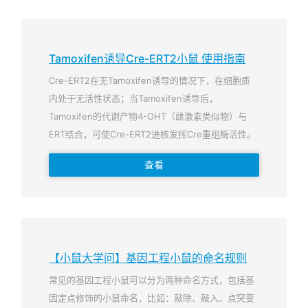
Tamoxifen诱导Cre-ERT2小鼠 使用指南
Cre-ERT2在无Tamoxifen诱导的情况下，在细胞质
内处于无活性状态；当Tamoxifen诱导后，
Tamoxifen的代谢产物4-OHT（雌激素类似物）与
ERT结合，可使Cre-ERT2进核发挥Cre重组酶活性。
查看
【小鼠大学问】基因工程小鼠的命名规则
常见的基因工程小鼠可以分为两种命名方式，包括基
因定点修饰的小鼠命名，比如：敲除、敲入、点突变