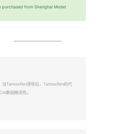
rchased from Shanghai Model
amoxifen诱导后，Tamoxifen的代
Cre重组酶活性。