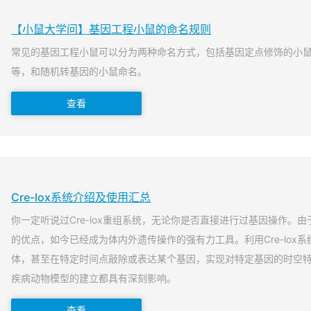
【小鼠大学问】基因工程小鼠的命名规则
常见的基因工程小鼠可以分为两种命名方式，包括基因定点修饰的小
等，和随机转基因的小鼠命名。
查看
Cre-lox系统介绍及使用汇总
你一定听说过Cre-lox重组系统，无论你是否直接进行过基因操作。由于
的优点，如今已经成为体内外遗传操作的强有力工具。利用Cre-lox
体，甚至在特定时间点敲除或表达某个基因，实现对特定基因的时空
疾病动物模型的建立都具有深刻影响。
查看