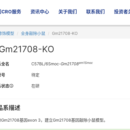
CRO服务
资讯中心
关于我们
联系我们
投资者
修饰模型
全身敲除小鼠
Gm21708-KO
Gm21708-KO
em1Smoc
系全名
C57BL/6Smoc-
Gm21708
录号
待定
系状态
在研
品系描述
Gm21708基因exon 3，建立Gm21708基因敲除小鼠模型。