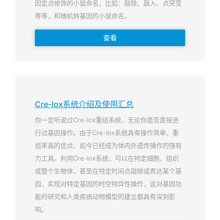
因定点修饰的小鼠命名，比如：敲除、敲入、点突变
等等，和随机转基因的小鼠命名。
查看
Cre-lox系统介绍及使用汇总
你一定听说过Cre-lox重组系统，无论你是否直接进
行过基因操作。由于Cre-lox系统具有操作简单、重
组率高的优点，如今已经成为体内外遗传操作的强有
力工具。利用Cre-lox系统，可以在特定细胞、组织
或整个生物体，甚至在特定时间点敲除或表达某个基
因，实现对特定基因的时空特异性操作，这对基因功
能的研究和人类疾病动物模型的建立都具有深刻影
响。