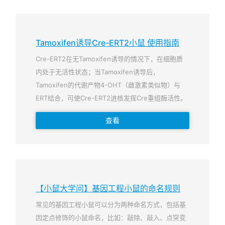
Tamoxifen诱导Cre-ERT2小鼠 使用指南
Cre-ERT2在无Tamoxifen诱导的情况下，在细胞质
内处于无活性状态；当Tamoxifen诱导后，
Tamoxifen的代谢产物4-OHT（雌激素类似物）与
ERT结合，可使Cre-ERT2进核发挥Cre重组酶活性。
查看
【小鼠大学问】基因工程小鼠的命名规则
常见的基因工程小鼠可以分为两种命名方式，包括基
因定点修饰的小鼠命名，比如：敲除、敲入、点突变