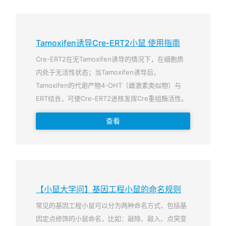
Tamoxifen诱导Cre-ERT2小鼠 使用指南
Cre-ERT2在无Tamoxifen诱导的情况下，在细胞质
内处于无活性状态；当Tamoxifen诱导后，
Tamoxifen的代谢产物4-OHT（雌激素类似物）与
ERT结合，可使Cre-ERT2进核发挥Cre重组酶活性。
查看
【小鼠大学问】基因工程小鼠的命名规则
常见的基因工程小鼠可以分为两种命名方式，包括基
因定点修饰的小鼠命名，比如：敲除、敲入、点突变