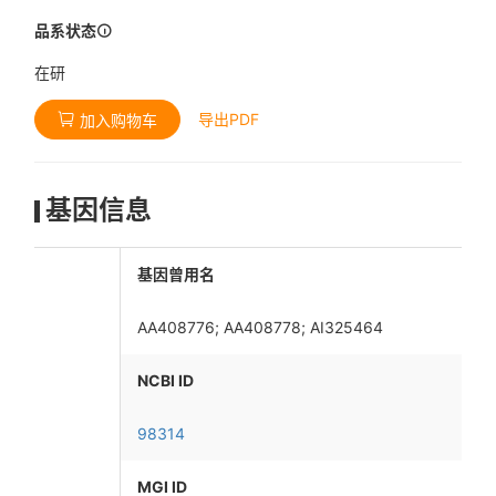
品系状态
在研
导出PDF
加入购物车
基因信息
基因曾用名
AA408776; AA408778; AI325464
NCBI ID
98314
MGI ID