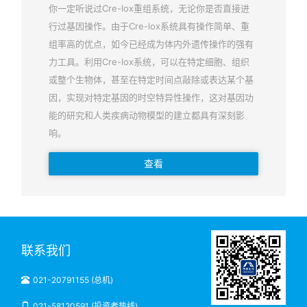
你一定听说过Cre-lox重组系统，无论你是否直接进
行过基因操作。由于Cre-lox系统具有操作简单、重
组率高的优点，如今已经成为体内外遗传操作的强有
力工具。利用Cre-lox系统，可以在特定细胞、组织
或整个生物体，甚至在特定时间点敲除或表达某个基
因，实现对特定基因的时空特异性操作，这对基因功
能的研究和人类疾病动物模型的建立都具有深刻影
响。
查看
联系我们
021-20791155 (总机)
021-58120591 (投资者热线)