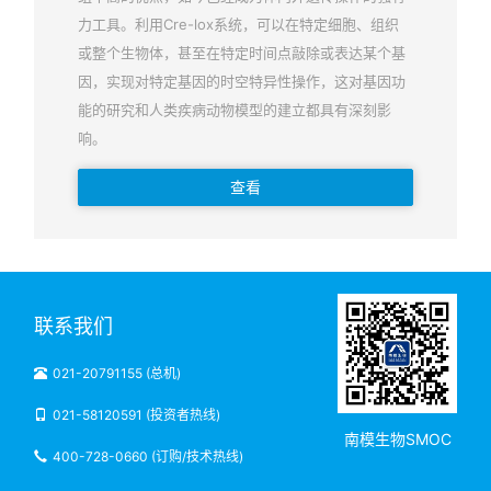
力工具。利用Cre-lox系统，可以在特定细胞、组织
或整个生物体，甚至在特定时间点敲除或表达某个基
因，实现对特定基因的时空特异性操作，这对基因功
能的研究和人类疾病动物模型的建立都具有深刻影
响。
查看
联系我们
021-20791155 (总机)
021-58120591 (投资者热线)
南模生物SMOC
400-728-0660 (订购/技术热线)