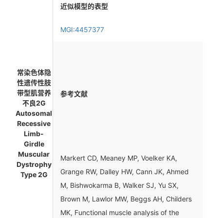
近似模型的表型
MGI:4457377
常染色体隐
性遗传性肢
带型肌营养
参考文献
不良2G
Autosomal
Recessive
Limb-
Girdle
Muscular
Markert CD, Meaney MP, Voelker KA,
Dystrophy
Grange RW, Dalley HW, Cann JK, Ahmed
Type 2G
M, Bishwokarma B, Walker SJ, Yu SX,
Brown M, Lawlor MW, Beggs AH, Childers
MK, Functional muscle analysis of the