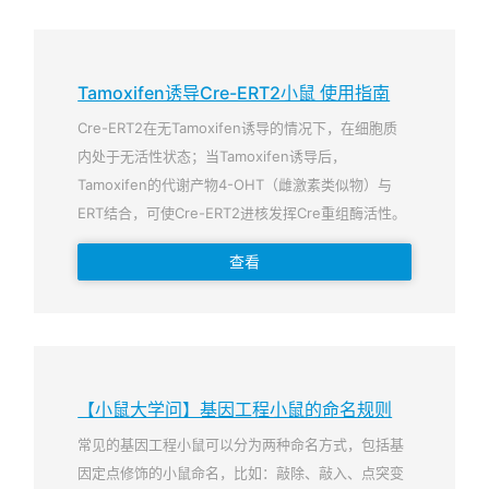
Tamoxifen诱导Cre-ERT2小鼠 使用指南
Cre-ERT2在无Tamoxifen诱导的情况下，在细胞质
内处于无活性状态；当Tamoxifen诱导后，
Tamoxifen的代谢产物4-OHT（雌激素类似物）与
ERT结合，可使Cre-ERT2进核发挥Cre重组酶活性。
查看
【小鼠大学问】基因工程小鼠的命名规则
常见的基因工程小鼠可以分为两种命名方式，包括基
因定点修饰的小鼠命名，比如：敲除、敲入、点突变