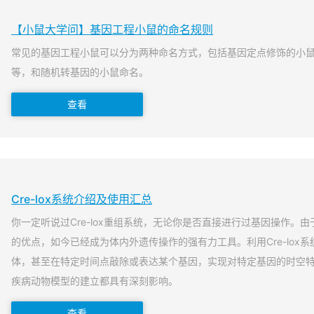
【小鼠大学问】基因工程小鼠的命名规则
常见的基因工程小鼠可以分为两种命名方式，包括基因定点修饰的小
等，和随机转基因的小鼠命名。
查看
Cre-lox系统介绍及使用汇总
你一定听说过Cre-lox重组系统，无论你是否直接进行过基因操作。由于
的优点，如今已经成为体内外遗传操作的强有力工具。利用Cre-lox
体，甚至在特定时间点敲除或表达某个基因，实现对特定基因的时空
疾病动物模型的建立都具有深刻影响。
查看