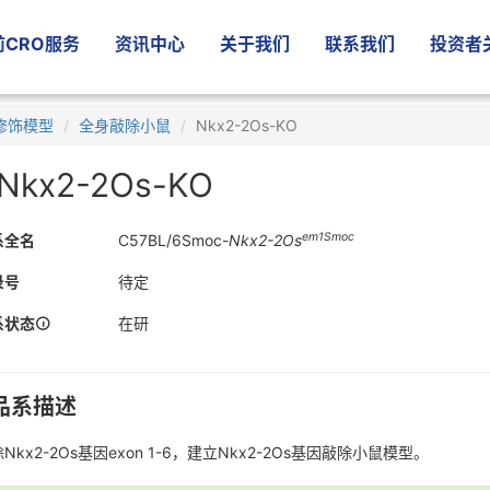
CRO服务
资讯中心
关于我们
联系我们
投资者
修饰模型
全身敲除小鼠
Nkx2-2Os-KO
Nkx2-2Os-KO
em1Smoc
系全名
C57BL/6Smoc-
Nkx2-2Os
录号
待定
系状态
在研
品系描述
Nkx2-2Os基因exon 1-6，建立Nkx2-2Os基因敲除小鼠模型。