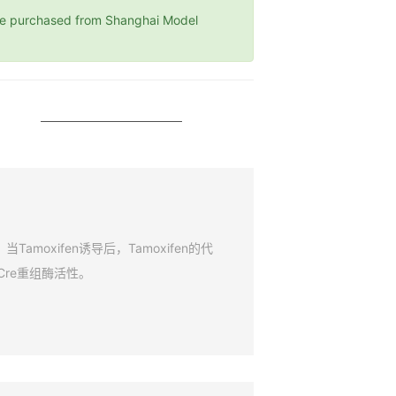
rchased from Shanghai Model
amoxifen诱导后，Tamoxifen的代
Cre重组酶活性。