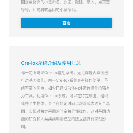
因定点修饰的小鼠命名，比如：敲除、敲入、点突变
等等，和随机转基因的小鼠命名。
查看
Cre-lox系统介绍及使用汇总
你一定听说过Cre-lox重组系统，无论你是否直接进
行过基因操作。由于Cre-lox系统具有操作简单、重
组率高的优点，如今已经成为体内外遗传操作的强有
力工具。利用Cre-lox系统，可以在特定细胞、组织
或整个生物体，甚至在特定时间点敲除或表达某个基
因，实现对特定基因的时空特异性操作，这对基因功
能的研究和人类疾病动物模型的建立都具有深刻影
响。