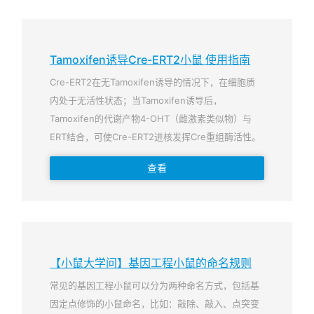
Tamoxifen诱导Cre-ERT2小鼠 使用指南
Cre-ERT2在无Tamoxifen诱导的情况下，在细胞质
内处于无活性状态；当Tamoxifen诱导后，
Tamoxifen的代谢产物4-OHT（雌激素类似物）与
ERT结合，可使Cre-ERT2进核发挥Cre重组酶活性。
查看
【小鼠大学问】基因工程小鼠的命名规则
常见的基因工程小鼠可以分为两种命名方式，包括基
因定点修饰的小鼠命名，比如：敲除、敲入、点突变