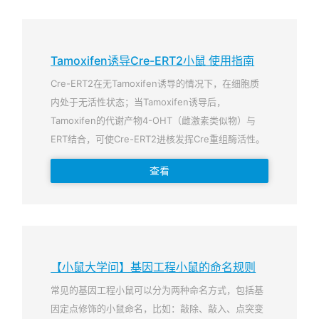
Tamoxifen诱导Cre-ERT2小鼠 使用指南
Cre-ERT2在无Tamoxifen诱导的情况下，在细胞质
内处于无活性状态；当Tamoxifen诱导后，
Tamoxifen的代谢产物4-OHT（雌激素类似物）与
ERT结合，可使Cre-ERT2进核发挥Cre重组酶活性。
查看
【小鼠大学问】基因工程小鼠的命名规则
常见的基因工程小鼠可以分为两种命名方式，包括基
因定点修饰的小鼠命名，比如：敲除、敲入、点突变