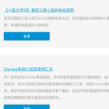
【小鼠大学问】基因工程小鼠的命名规则
常见的基因工程小鼠可以分为两种命名方式，包括基因定点修饰的小
等，和随机转基因的小鼠命名。
查看
Cre-lox系统介绍及使用汇总
你一定听说过Cre-lox重组系统，无论你是否直接进行过基因操作。由于
的优点，如今已经成为体内外遗传操作的强有力工具。利用Cre-lox
体，甚至在特定时间点敲除或表达某个基因，实现对特定基因的时空
疾病动物模型的建立都具有深刻影响。
查看