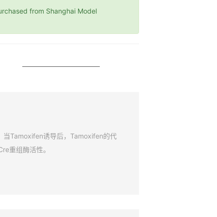
ased from Shanghai Model
amoxifen诱导后，Tamoxifen的代
Cre重组酶活性。