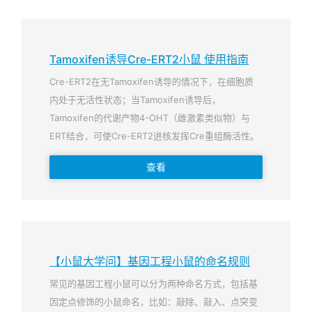
Tamoxifen诱导Cre-ERT2小鼠 使用指南
Cre-ERT2在无Tamoxifen诱导的情况下，在细胞质
内处于无活性状态；当Tamoxifen诱导后，
Tamoxifen的代谢产物4-OHT（雌激素类似物）与
ERT结合，可使Cre-ERT2进核发挥Cre重组酶活性。
查看
【小鼠大学问】基因工程小鼠的命名规则
常见的基因工程小鼠可以分为两种命名方式，包括基
因定点修饰的小鼠命名，比如：敲除、敲入、点突变