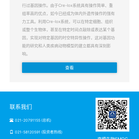
行过基因操作。由于Cre-lox系统具有操作简单、重
组率高的优点，如今已经成为体内外遗传操作的强有
力工具。利用Cre-lox系统，可以在特定细胞、组织
或整个生物体，甚至在特定时间点敲除或表达某个基
因，实现对特定基因的时空特异性操作，这对基因功
能的研究和人类疾病动物模型的建立都具有深刻影
响。
查看
联系我们
021-20791155 (总机)
021-58120591 (投资者热线)
南模生物SMOC